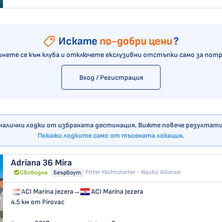
Искате
по-добри цени
?
нете се към клуба и отключете екслузивни отстъпки само за пот
Вход / Регистрация
 налични лодки от избраната дестинация. Вижте повече резултати 
Покажи лодките само от тъсената локация.
Adriana 36
Mira
Pitter Yachtcharter - Nautic Alliance
Свободна
Беърбоут
ACI Marina Jezera
→
ACI Marina Jezera
4.5 км от Pirovac