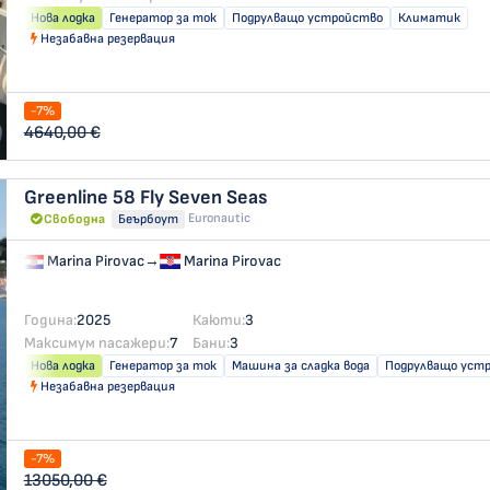
Нова лодка
Генератор за ток
Подрулващо устройство
Климатик
Незабавна резервация
-7%
4640,00 €
Greenline 58 Fly
Seven Seas
Euronautic
Свободна
Беърбоут
Marina Pirovac
→
Marina Pirovac
Година:
2025
Каюти:
3
Максимум пасажери:
7
Бани:
3
Нова лодка
Генератор за ток
Машина за сладка вода
Подрулващо уст
Незабавна резервация
-7%
13050,00 €