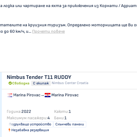
м на лодка или чартиране на яхта за приключения из Корнати / Адриат
итателите на круизния туризъм. Определено моторницата ще Ви 
до 60 км/ч, и...
Прочети повече
Nimbus Tender T11
RUDDY
Nimbus Center Croatia
Свободна
С екипаж
Marina Pirovac
→
Marina Pirovac
Година:
2022
Каюти:
1
Максимум пасажери:
4
Бани:
1
Подрулващо устройство
Слънчеви панели
Незабавна резервация