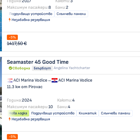
Година:
2017
Каюти:
3
Максимум пасажери:
8
Бани:
2
Подрулващо устройство
Слънчеви панели
Незабавна резервация
-5%
1417,50 €
Seamaster 45
Good Time
Angelina Yachtcharter
Свободна
Беърбоут
ACI Marina Vodice
→
ACI Marina Vodice
11.3 км от Pirovac
Година:
2024
Каюти:
4
Максимум пасажери:
10
Бани:
4
Нова лодка
Подрулващо устройство
Климатик
Слънчеви панели
Незабавна резервация
-5%