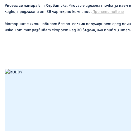
Pirovac се намира в in Хърватска. Pirovac е идеална точка за нае
лодки, предлагани от 39 чартърни компании.
Прочети повече
Моторните яхти набират все по-голяма популярност сред поч
някои от тях развиват скорост над 30 възела, или приблизително 