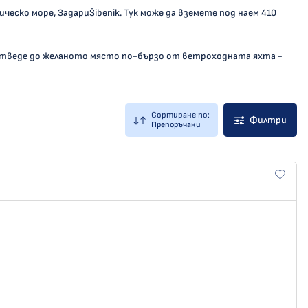
ическо море, ЗадариŠibenik. Тук може да вземете под наем 410
отведе до желаното място по-бързо от ветроходната яхта -
Сортиране по:
Филтри
Препоръчани