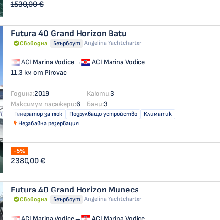
1530,00 €
Futura 40 Grand Horizon
Batu
Angelina Yachtcharter
Свободна
Беърбоут
ACI Marina Vodice
→
ACI Marina Vodice
11.3 км от Pirovac
Година:
2019
Каюти:
3
Максимум пасажери:
6
Бани:
3
Генератор за ток
Подрулващо устройство
Климатик
Незабавна резервация
-5%
2380,00 €
Futura 40 Grand Horizon
Muneca
Angelina Yachtcharter
Свободна
Беърбоут
ACI Marina Vodice
→
ACI Marina Vodice