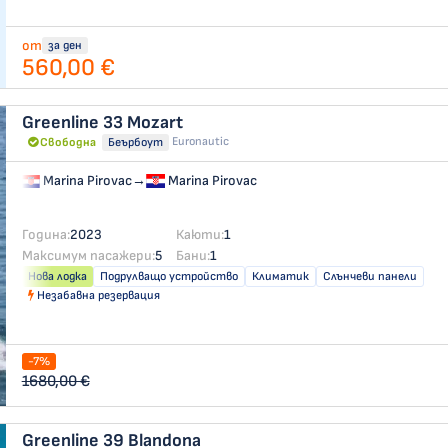
от
за ден
560,00 €
Greenline 33
Mozart
Euronautic
Свободна
Беърбоут
Marina Pirovac
→
Marina Pirovac
Година:
2023
Каюти:
1
Максимум пасажери:
5
Бани:
1
Нова лодка
Подрулващо устройство
Климатик
Слънчеви панели
Незабавна резервация
-7%
1680,00 €
Greenline 39
Blandona