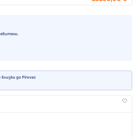
ребители.
близки до Pirovac