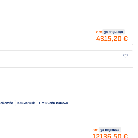
от
за седмица
4315,20 €
ройство
Климатик
Слънчеви панели
от
за седмица
12136,50 €