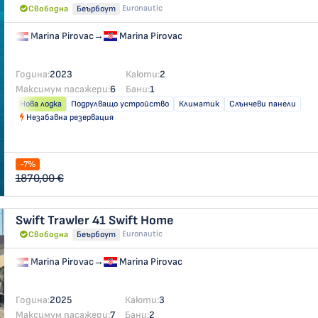
Euronautic
Свободна
Беърбоут
Marina Pirovac
→
Marina Pirovac
Година:
2023
Каюти:
2
Максимум пасажери:
6
Бани:
1
Нова лодка
Подрулващо устройство
Климатик
Слънчеви панели
Незабавна резервация
-7%
1870,00 €
Swift Trawler 41
Swift Home
Euronautic
Свободна
Беърбоут
Marina Pirovac
→
Marina Pirovac
Година:
2025
Каюти:
3
Максимум пасажери:
7
Бани:
2