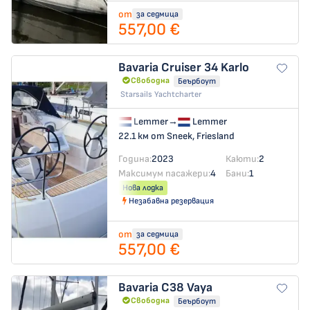
от
за седмица
557,00 €
Bavaria Cruiser 34
Karlo
Свободна
Беърбоут
Starsails Yachtcharter
Lemmer
→
Lemmer
22.1 км от Sneek, Friesland
Година:
2023
Каюти:
2
Максимум пасажери:
4
Бани:
1
Нова лодка
Незабавна резервация
от
за седмица
557,00 €
Bavaria C38
Vaya
Свободна
Беърбоут