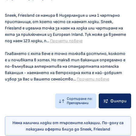
Sneek, Friesland се намира в Нидерландия и има 1 чартърно
пристанище, от което често се наемат лодки. Sneek,
Friesland е идеална точка за наем на лодка или чартиране на
яхта за приключения из European Inland. Тук може да вземете
под наем 123 лодки, п...
Прочети повече
Плаването с яхта вече е точно толкова достъпно, колкото
е и почивката в хотел. Но такъв тип ваканция определено е
по-вълнуваща алтернатива на стандартната хотелска
ваканция - наемането на ветроходна яхта е най-добрият
избор за Вас и Вашето семейство...
Прочети повече
Сортиране по:
Филтри
Препоръчани
Няма налични лодки от търсените локации. По-долу са
показани оферти близо до Sneek, Friesland