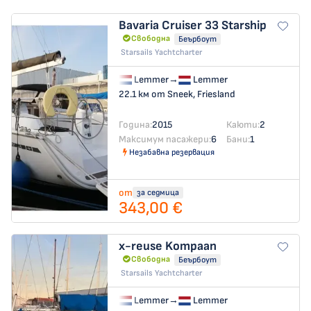
Bavaria Cruiser 33
Starship
Свободна
Беърбоут
Starsails Yachtcharter
Lemmer
→
Lemmer
22.1 км от Sneek, Friesland
Година:
2015
Каюти:
2
Максимум пасажери:
6
Бани:
1
Незабавна резервация
от
за седмица
343,00 €
x-reuse
Kompaan
Свободна
Беърбоут
Starsails Yachtcharter
Lemmer
→
Lemmer