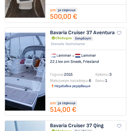
от
за седмица
500,00 €
Bavaria Cruiser 37
Aventura
Свободна
Беърбоут
Starsails Yachtcharter
Lemmer
→
Lemmer
22.1 км от Sneek, Friesland
Година:
2015
Каюти:
3
Максимум пасажери:
6
Бани:
1
Незабавна резервация
от
за седмица
514,00 €
Bavaria Cruiser 37
Qing