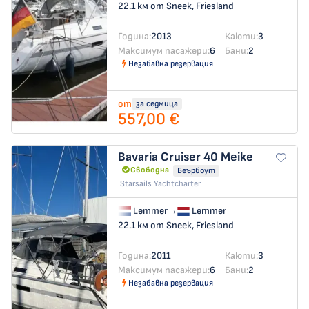
22.1 км от Sneek, Friesland
Година:
2013
Каюти:
3
Максимум пасажери:
6
Бани:
2
Незабавна резервация
от
за седмица
557,00 €
Bavaria Cruiser 40
Meike
Свободна
Беърбоут
Starsails Yachtcharter
Lemmer
→
Lemmer
22.1 км от Sneek, Friesland
Година:
2011
Каюти:
3
Максимум пасажери:
6
Бани:
2
Незабавна резервация