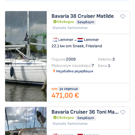
Bavaria 38 Cruiser
Matilde
Свободна
Беърбоут
Starsails Yachtcharter
Lemmer
→
Lemmer
22.1 км от Sneek, Friesland
Година:
2009
Каюти:
3
Максимум пасажери:
7
Бани:
1
Незабавна резервация
от
за седмица
471,00 €
Bavaria Cruiser 36
Toni Manilla
Свободна
Беърбоут
Starsails Yachtcharter