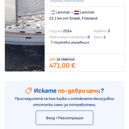
Starsails Yachtcharter
Lemmer
→
Lemmer
22.1 км от Sneek, Friesland
Година:
2014
Каюти:
3
Максимум пасажери:
6
Бани:
1
Незабавна резервация
от
за седмица
471,00 €
Искате
по-добри цени
?
Присъединете се към клуба и отключете екслузивни
отстъпки само за потребители.
Вход / Регистрация