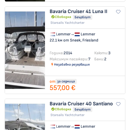
Bavaria Cruiser 41
Luna II
Свободна
Беърбоут
Starsails Yachtcharter
Lemmer
→
Lemmer
22.1 км от Sneek, Friesland
Година:
2014
Каюти:
3
Максимум пасажери:
7
Бани:
2
Незабавна резервация
от
за седмица
557,00 €
Bavaria Cruiser 40
Santiano
Свободна
Беърбоут
Starsails Yachtcharter
Lemmer
→
Lemmer