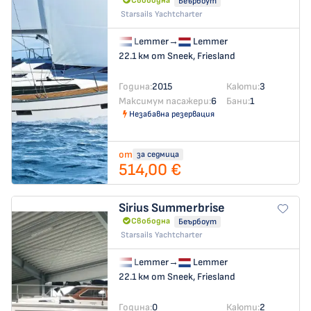
Свободна
Беърбоут
Starsails Yachtcharter
Lemmer
→
Lemmer
22.1 км от Sneek, Friesland
Година:
2015
Каюти:
3
Максимум пасажери:
6
Бани:
1
Незабавна резервация
от
за седмица
514,00 €
Sirius
Summerbrise
Свободна
Беърбоут
Starsails Yachtcharter
Lemmer
→
Lemmer
22.1 км от Sneek, Friesland
Година:
0
Каюти:
2