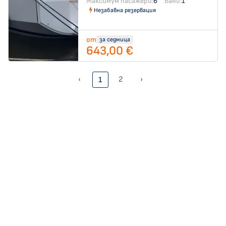
Максимум пасажери:
6
Бани:
1
Незабавна резервация
от
за седмица
643,00 €
‹
2
›
1