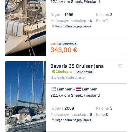
22.1 км от Sneek, Friesland
Година:
1996
Каюти:
2
Максимум пасажери:
4
Бани:
1
Незабавна резервация
от
за седмица
343,00 €
Bavaria 35 Cruiser
Jana
Свободна
Беърбоут
Starsails Yachtcharter
Lemmer
→
Lemmer
22.1 км от Sneek, Friesland
Година:
2009
Каюти:
3
Максимум пасажери:
6
Бани:
0
Незабавна резервация