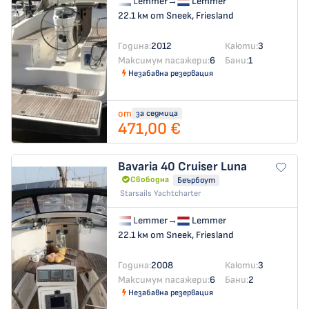
Lemmer
→
Lemmer
22.1 км от Sneek, Friesland
Година:
2012
Каюти:
3
Максимум пасажери:
6
Бани:
1
Незабавна резервация
от
за седмица
471,00 €
Bavaria 40 Cruiser
Luna
Свободна
Беърбоут
Starsails Yachtcharter
Lemmer
→
Lemmer
22.1 км от Sneek, Friesland
Година:
2008
Каюти:
3
Максимум пасажери:
6
Бани:
2
Незабавна резервация