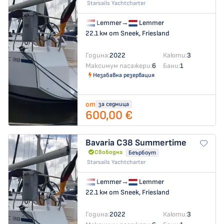
Starsails Yachtcharter
Lemmer
→
Lemmer
22.1 км от Sneek, Friesland
Година:
2022
Каюти:
3
Максимум пасажери:
6
Бани:
1
Незабавна резервация
от
за седмица
600,00 €
Bavaria C38
Summertime
Свободна
Беърбоут
Starsails Yachtcharter
Lemmer
→
Lemmer
22.1 км от Sneek, Friesland
Година:
2022
Каюти:
3