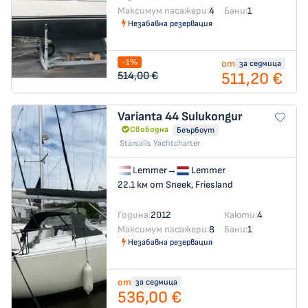
Максимум пасажери:
4
Бани:
1
Незабавна резервация
-1%
от
за седмица
511,20 €
514,00 €
Varianta 44
Sulukongur
Свободна
Беърбоут
Starsails Yachtcharter
Lemmer
→
Lemmer
22.1 км от Sneek, Friesland
Година:
2012
Каюти:
4
Максимум пасажери:
8
Бани:
1
Незабавна резервация
от
за седмица
536,00 €