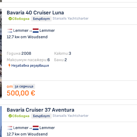
Bavaria 40 Cruiser
Luna
Starsails Yachtcharter
Свободна
Беърбоут
Lemmer
→
Lemmer
12.7 км от Woudsend
Година:
2008
Каюти:
3
Максимум пасажери:
6
Бани:
2
Незабавна резервация
от
за седмица
500,00 €
Bavaria Cruiser 37
Aventura
Starsails Yachtcharter
Свободна
Беърбоут
Lemmer
→
Lemmer
12.7 км от Woudsend