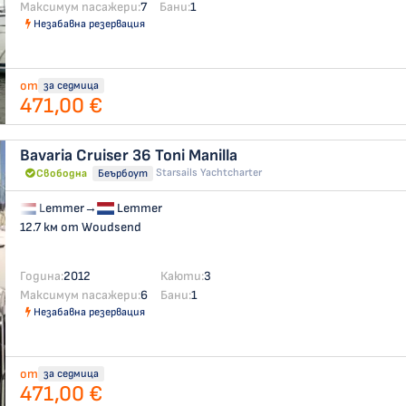
Максимум пасажери:
7
Бани:
1
Незабавна резервация
от
за седмица
471,00 €
Bavaria Cruiser 36
Toni Manilla
Starsails Yachtcharter
Свободна
Беърбоут
Lemmer
→
Lemmer
12.7 км от Woudsend
Година:
2012
Каюти:
3
Максимум пасажери:
6
Бани:
1
Незабавна резервация
от
за седмица
471,00 €