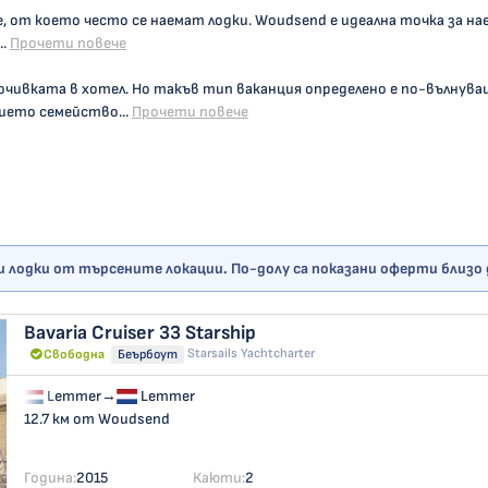
 от което често се наемат лодки. Woudsend е идеална точка за наем
.
Прочети повече
почивката в хотел. Но такъв тип ваканция определено е по-вълну
шето семейство...
Прочети повече
и лодки от търсените локации. По-долу са показани оферти близо
Bavaria Cruiser 33
Starship
Starsails Yachtcharter
Свободна
Беърбоут
Lemmer
→
Lemmer
12.7 км от Woudsend
Година:
2015
Каюти:
2