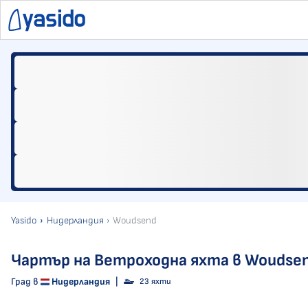
Yasido
Нидерландия
Woudsend
Чартър на Ветроходна яхта в Woudse
Град в
Нидерландия
|
23 яхти