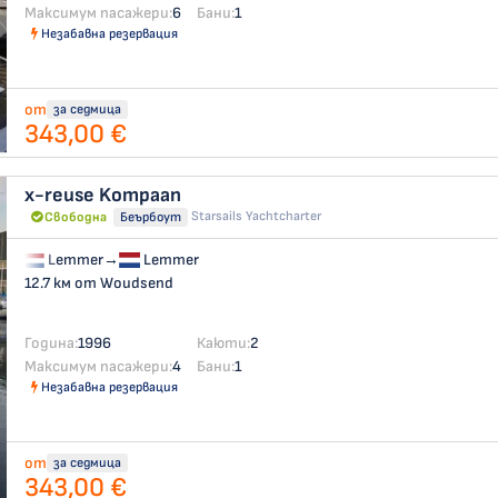
Максимум пасажери:
6
Бани:
1
Незабавна резервация
от
за седмица
343,00 €
x-reuse
Kompaan
Starsails Yachtcharter
Свободна
Беърбоут
Lemmer
→
Lemmer
12.7 км от Woudsend
Година:
1996
Каюти:
2
Максимум пасажери:
4
Бани:
1
Незабавна резервация
от
за седмица
343,00 €