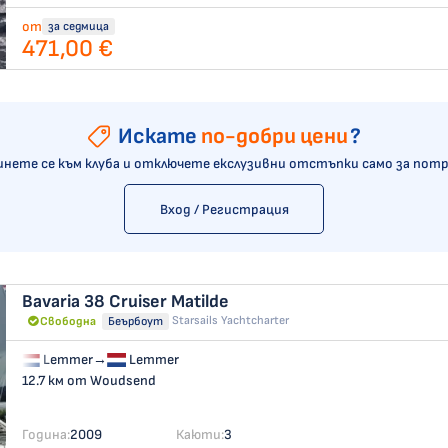
от
за седмица
471,00 €
Искате
по-добри цени
?
нете се към клуба и отключете екслузивни отстъпки само за пот
Вход / Регистрация
Bavaria 38 Cruiser
Matilde
Starsails Yachtcharter
Свободна
Беърбоут
Lemmer
→
Lemmer
12.7 км от Woudsend
Година:
2009
Каюти:
3