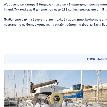
Woudsend се намира в Нидерландия и има 1 чартърно пристанище,
Inland. Тук може да вземете под наем 123 лодки, предлагани от 5 ч..
Плаването с яхта вече е точно толкова достъпно, колкото е и 
наемането на ветроходна яхта е най-добрият избор за Вас и Ва
Няма наличн