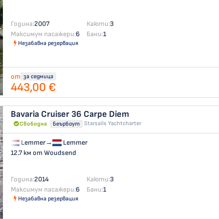
Година:
2007
Каюти:
3
Максимум пасажери:
6
Бани:
1
Незабавна резервация
от
за седмица
443,00 €
Bavaria Cruiser 36
Carpe Diem
Starsails Yachtcharter
Свободна
Беърбоут
Lemmer
→
Lemmer
12.7 км от Woudsend
Година:
2014
Каюти:
3
Максимум пасажери:
6
Бани:
1
Незабавна резервация