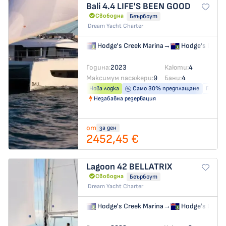
Bali 4.4
LIFE'S BEEN GOOD
Свободна
Беърбоут
Dream Yacht Charter
Hodge's Creek Marina
→
Hodge's Creek
Година:
2023
Каюти:
4
Максимум пасажери:
9
Бани:
4
Нова лодка
Само 30% предплащане
Генера
Незабавна резервация
от
за ден
2452,45 €
Lagoon 42
BELLATRIX
Свободна
Беърбоут
Dream Yacht Charter
Hodge's Creek Marina
→
Hodge's Creek