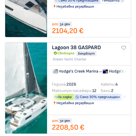
Само 30% предплащане
Генератор за ток
Незабавна резервация
от
за ден
2104,20 €
Lagoon 38
GASPARD
Свободна
Беърбоут
Dream Yacht Charter
Hodge's Creek Marina
→
Hodge's Creek
Година:
2026
Каюти:
4
Максимум пасажери:
12
Бани:
2
Нова лодка
Само 30% предплащане
Машина
Незабавна резервация
от
за ден
2208,50 €