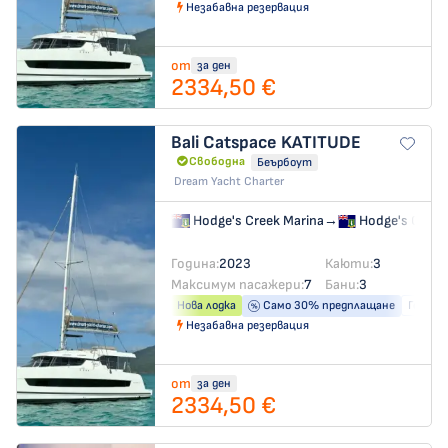
Незабавна резервация
от
за ден
2334,50 €
Bali Catspace
KATITUDE
Свободна
Беърбоут
Dream Yacht Charter
Hodge's Creek Marina
→
Hodge's Creek
Година:
2023
Каюти:
3
Максимум пасажери:
7
Бани:
3
Нова лодка
Само 30% предплащане
Генера
Незабавна резервация
от
за ден
2334,50 €