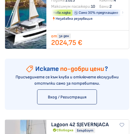
Година:
2025
Каюти:
4
Максимум пасажери:
10
Бани:
2
Нова лодка
Само 30% предплащане
Машина
Незабавна резервация
от
за ден
2024,75 €
Искате
по-добри цени
?
Присъединете се към клуба и отключете екслузивни
отстъпки само за потребители.
Вход / Регистрация
Lagoon 42
SJEVERNJACA
Свободна
Беърбоут