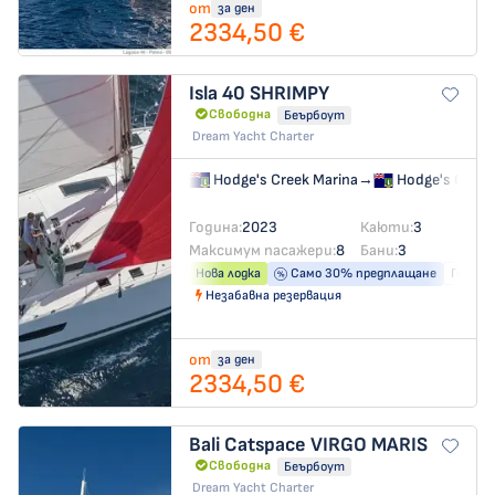
от
за ден
2334,50 €
Isla 40
SHRIMPY
Свободна
Беърбоут
Dream Yacht Charter
Hodge's Creek Marina
→
Hodge's Creek
Година:
2023
Каюти:
3
Максимум пасажери:
8
Бани:
3
Нова лодка
Само 30% предплащане
Генера
Незабавна резервация
от
за ден
2334,50 €
Bali Catspace
VIRGO MARIS
Свободна
Беърбоут
Dream Yacht Charter