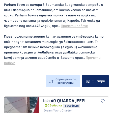
Parham Town се намира в Британски Вирджински острови и
има 1 чартърно пристанище, от което често се наемат
лодки. Parham Town е идеална точка за наем на лодка или
чартиране на яхта за приключения из Кариби. Тук може да
вземете под наем 472 лодки, пре...
Прочети повече
През последните години катамараните се утвърдиха като
най-предпочитаният тип лодка за ваканционен наем. Те
предоставят всичко необходимо за едно изключително
приятно круизно изживяване, осигурявайки истински
комфорт за цялото семейство и Вашите прия...
Прочети
повече
Сортиране по:
Филтри
Препоръчани
Isla 40
QUARDA JEEPI
Свободна
Беърбоут
Dream Yacht Charter