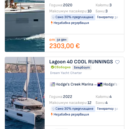
Година:
2020
Каюти:
3
Максимум пасажери:
10
Бани:
3
Само 30% предплащане
Генератор за ток
Незабавна резервация
от
за ден
2303,00 €
Lagoon 40
COOL RUNNINGS
Свободна
Беърбоут
Dream Yacht Charter
Hodge's Creek Marina
→
Hodge's Creek
Година:
2022
Каюти:
4
Максимум пасажери:
12
Бани:
4
Само 30% предплащане
Генератор за ток
Незабавна резервация