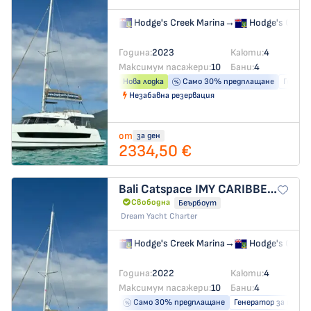
Hodge's Creek Marina
→
Hodge's Creek
Година:
2023
Каюти:
4
Максимум пасажери:
10
Бани:
4
Нова лодка
Само 30% предплащане
Генера
Незабавна резервация
от
за ден
2334,50 €
Bali Catspace
IMY CARIBBEAN
Свободна
Беърбоут
Dream Yacht Charter
Hodge's Creek Marina
→
Hodge's Creek
Година:
2022
Каюти:
4
Максимум пасажери:
10
Бани:
4
Само 30% предплащане
Генератор за ток