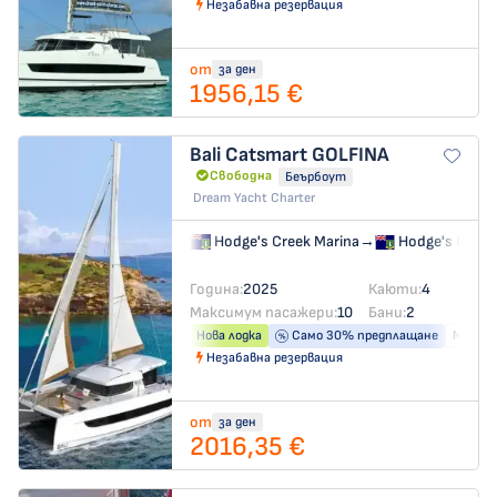
Незабавна резервация
от
за ден
1956,15 €
Bali Catsmart
GOLFINA
Свободна
Беърбоут
Dream Yacht Charter
Hodge's Creek Marina
→
Hodge's Creek
Година:
2025
Каюти:
4
Максимум пасажери:
10
Бани:
2
Нова лодка
Само 30% предплащане
Машина
Незабавна резервация
от
за ден
2016,35 €