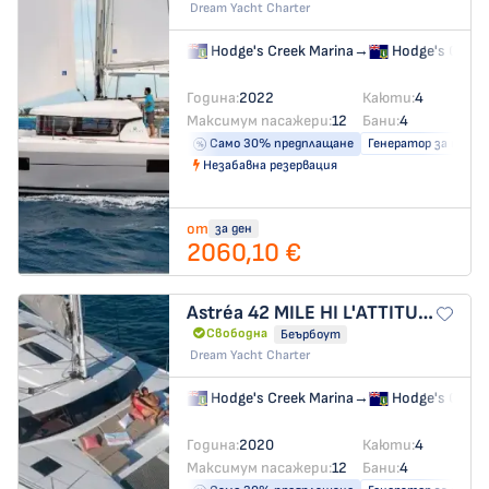
Dream Yacht Charter
Hodge's Creek Marina
→
Hodge's Creek
Година:
2022
Каюти:
4
Максимум пасажери:
12
Бани:
4
Само 30% предплащане
Генератор за ток
Незабавна резервация
от
за ден
2060,10 €
Astréa 42
MILE HI L'ATTITUDES
Свободна
Беърбоут
Dream Yacht Charter
Hodge's Creek Marina
→
Hodge's Creek
Година:
2020
Каюти:
4
Максимум пасажери:
12
Бани:
4