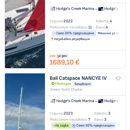
Hodge's Creek Marina
→
Hodge's Creek
Година:
2022
Каюти:
4
Максимум пасажери:
11
Бани:
4
Само 30% предплащане
Машина за сладка в
Незабавна резервация
от
за ден
1689,10 €
Bali Catspace
NANCYE IV
Свободна
Беърбоут
Dream Yacht Charter
Hodge's Creek Marina
→
Hodge's Creek
Година:
2023
Каюти:
3
Максимум пасажери:
7
Бани:
3
Нова лодка
Само 30% предплащане
Генера