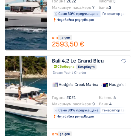
Година:
2022
Каюти:
3
Максимум пасажери:
7
Бани:
3
Само 30% предплащане
Генератор за ток
Незабавна резервация
от
за ден
2593,50 €
Bali 4.2
Le Grand Bleu
Свободна
Беърбоут
Dream Yacht Charter
Hodge's Creek Marina
→
Hodge's Creek
Година:
2021
Каюти:
4
Максимум пасажери:
9
Бани:
4
Само 30% предплащане
Генератор за ток
Незабавна резервация
от
за ден