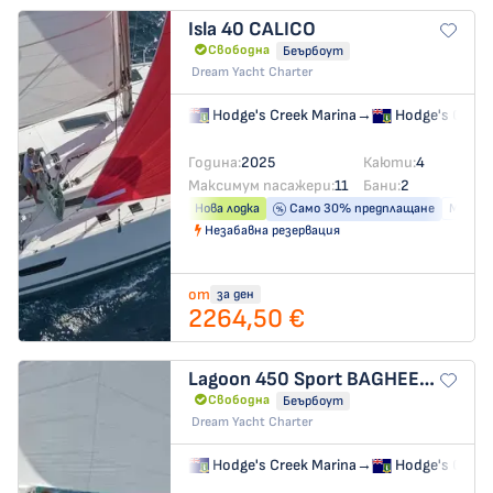
Isla 40
CALICO
Свободна
Беърбоут
Dream Yacht Charter
Hodge's Creek Marina
→
Hodge's Creek
Година:
2025
Каюти:
4
Максимум пасажери:
11
Бани:
2
Нова лодка
Само 30% предплащане
Машина
Незабавна резервация
от
за ден
2264,50 €
Lagoon 450 Sport
BAGHEERA
Свободна
Беърбоут
Dream Yacht Charter
Hodge's Creek Marina
→
Hodge's Creek