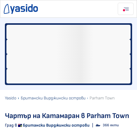
Yasido
Британски Вирджински острови
Parham Town
Чартър на Катамаран в Parham Town
Град в
Британски Вирджински острови
|
366 яхти