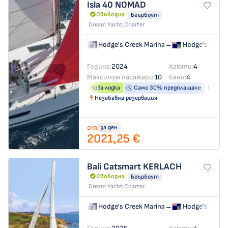
Isla 40
NOMAD
Свободна
Беърбоут
Dream Yacht Charter
Hodge's Creek Marina
→
Hodge's Creek
Година:
2024
Каюти:
4
Максимум пасажери:
10
Бани:
4
Нова лодка
Само 30% предплащане
Генера
Незабавна резервация
от
за ден
2021,25 €
Bali Catsmart
KERLACH
Свободна
Беърбоут
Dream Yacht Charter
Hodge's Creek Marina
→
Hodge's Creek