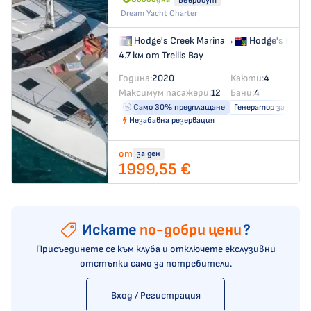
Беърбоут
Dream Yacht Charter
Hodge's Creek Marina
→
Hodge's Creek
4.7 км от Trellis Bay
Година:
2020
Каюти:
4
Максимум пасажери:
12
Бани:
4
Само 30% предплащане
Генератор за ток
Незабавна резервация
от
за ден
1999,55 €
Искате
по-добри цени
?
Присъединете се към клуба и отключете екслузивни
отстъпки само за потребители.
Вход / Регистрация