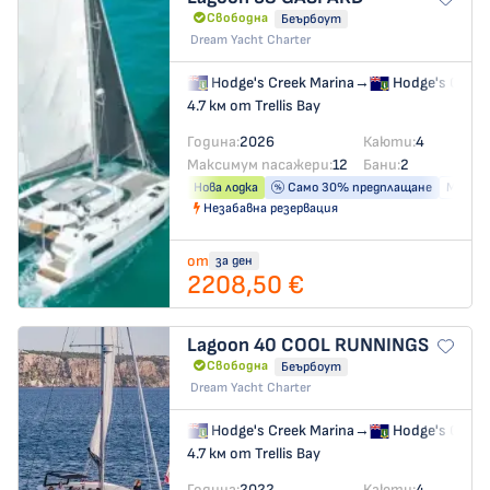
Свободна
Беърбоут
Dream Yacht Charter
Hodge's Creek Marina
→
Hodge's Creek
4.7 км от Trellis Bay
Година:
2026
Каюти:
4
Максимум пасажери:
12
Бани:
2
Нова лодка
Само 30% предплащане
Машина
Незабавна резервация
от
за ден
2208,50 €
Lagoon 40
COOL RUNNINGS
Свободна
Беърбоут
Dream Yacht Charter
Hodge's Creek Marina
→
Hodge's Creek
4.7 км от Trellis Bay
Година:
2022
Каюти:
4