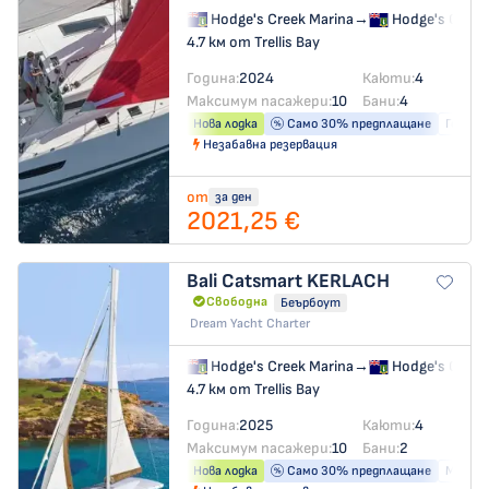
Hodge's Creek Marina
→
Hodge's Creek
4.7 км от Trellis Bay
Година:
2024
Каюти:
4
Максимум пасажери:
10
Бани:
4
Нова лодка
Само 30% предплащане
Генера
Незабавна резервация
от
за ден
2021,25 €
Bali Catsmart
KERLACH
Свободна
Беърбоут
Dream Yacht Charter
Hodge's Creek Marina
→
Hodge's Creek
4.7 км от Trellis Bay
Година:
2025
Каюти:
4
Максимум пасажери:
10
Бани:
2
Нова лодка
Само 30% предплащане
Машина