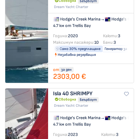
Свободна
Беърбоут
Dream Yacht Charter
Hodge's Creek Marina
→
Hodge's Creek
4.7 км от Trellis Bay
Година:
2020
Каюти:
3
Максимум пасажери:
10
Бани:
3
Само 30% предплащане
Генератор за ток
Незабавна резервация
от
за ден
2303,00 €
Isla 40
SHRIMPY
Свободна
Беърбоут
Dream Yacht Charter
Hodge's Creek Marina
→
Hodge's Creek
4.7 км от Trellis Bay
Година:
2023
Каюти:
3