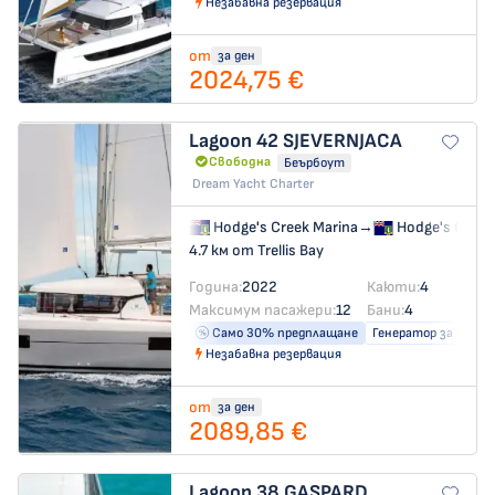
Незабавна резервация
от
за ден
2024,75 €
Lagoon 42
SJEVERNJACA
Свободна
Беърбоут
Dream Yacht Charter
Hodge's Creek Marina
→
Hodge's Creek
4.7 км от Trellis Bay
Година:
2022
Каюти:
4
Максимум пасажери:
12
Бани:
4
Само 30% предплащане
Генератор за ток
Незабавна резервация
от
за ден
2089,85 €
Lagoon 38
GASPARD