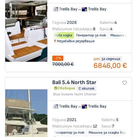
Trellis Bay
→
Trellis Bay
Година:
2026
Каюти:
4
Максимум пасажери:
8
Бани:
4
Нова лодка
Генератор за ток
Машина за слад
Незабавна резервация
-2%
от
за седмица
6846,00 €
7000,00 €
Bali 5.4
North Star
Свободна
С екипаж
Blue Oceans Yacht Charter
Trellis Bay
→
Trellis Bay
Година:
2021
Каюти:
5
Максимум пасажери:
12
Бани:
7
Генератор за ток
Машина за сладка вода
Кл