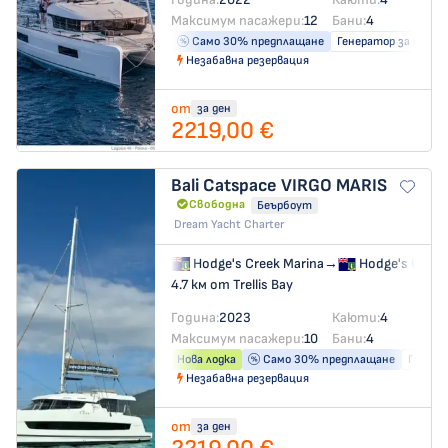
Максимум пасажери:
12
Бани:
4
Само 30% предплащане
Генератор за ток
Незабавна резервация
от
за ден
2219,00 €
Bali Catspace
VIRGO MARIS
Свободна
Беърбоут
Dream Yacht Charter
Hodge's Creek Marina
→
Hodge's Creek
4.7 км от Trellis Bay
Година:
2023
Каюти:
4
Максимум пасажери:
10
Бани:
4
Нова лодка
Само 30% предплащане
Генера
Незабавна резервация
от
за ден