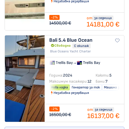
Незабавна резервация
-2%
от
за седмица
14181,00 €
14500,00 €
Bali 5.4
Blue Ocean
Свободна
С екипаж
Blue Oceans Yacht Charter
Trellis Bay
→
Trellis Bay
Година:
2024
Каюти:
5
Максимум пасажери:
12
Бани:
7
Нова лодка
Генератор за ток
Машина за слад
Незабавна резервация
-2%
от
за седмица
16137,00 €
16500,00 €