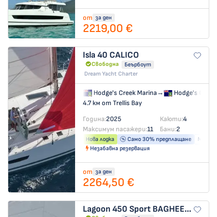
от
за ден
2219,00 €
Isla 40
CALICO
Свободна
Беърбоут
Dream Yacht Charter
Hodge's Creek Marina
→
Hodge's Creek
4.7 км от Trellis Bay
Година:
2025
Каюти:
4
Максимум пасажери:
11
Бани:
2
Нова лодка
Само 30% предплащане
Машина
Незабавна резервация
от
за ден
2264,50 €
Lagoon 450 Sport
BAGHEERA