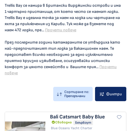
Trellis Bay се намира в Британски Вирджински острови и има
1 чартърно пристанище, от което често се наемат лодки.
Trellis Bay е идеална точка за наем на лодка или чартиране на
яхта за приключения из Кариби. Тук може да вземете под
наем 472 лодки, пре...
Прочети повече
През последните години катамараните се утвърдиха като
най-предпочитаният тип лодка за ваканционен наем. Те
предоставят всичко необходимо за едно изключително
приятно круизно изживяване, осигурявайки истински
комфорт за цялото семейство и Вашите прия...
Прочети
повече
Сортиране по:
Филтри
Препоръчани
Bali Catsmart
Baby Blue
Свободна
Беърбоут
Blue Oceans Yacht Charter