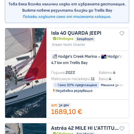
Това бяха всички налични лодки от избраната дестинация.
Вижте повече резултати близки до Trellis Bay
Покажи лодките само от тъсената локация.
Isla 40
QUARDA JEEPI
Свободна
Беърбоут
Dream Yacht Charter
Hodge's Creek Marina
→
Hodge's Creek
4.7 км от Trellis Bay
Година:
2022
Каюти:
4
Максимум пасажери:
11
Бани:
4
Само 30% предплащане
Машина за сладка в
Незабавна резервация
от
за ден
1689,10 €
Astréa 42
MILE HI L'ATTITUDES
Свободна