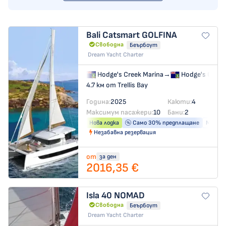
Bali Catsmart
GOLFINA
Свободна
Беърбоут
Dream Yacht Charter
Hodge's Creek Marina
→
Hodge's Creek
4.7 км от Trellis Bay
Година:
2025
Каюти:
4
Максимум пасажери:
10
Бани:
2
Нова лодка
Само 30% предплащане
Машина
Незабавна резервация
от
за ден
2016,35 €
Isla 40
NOMAD
Свободна
Беърбоут
Dream Yacht Charter