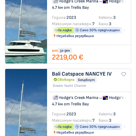
Hodge's Creek Marina
→
Hodge's Creek
4.7 км от Trellis Bay
Година:
2023
Каюти:
3
Максимум пасажери:
7
Бани:
3
Нова лодка
Само 30% предплащане
Генера
Незабавна резервация
от
за ден
2219,00 €
Bali Catspace
NANCYE IV
Свободна
Беърбоут
Dream Yacht Charter
Hodge's Creek Marina
→
Hodge's Creek
4.7 км от Trellis Bay
Година:
2023
Каюти:
3
Максимум пасажери:
7
Бани:
3
Нова лодка
Само 30% предплащане
Генера
Незабавна резервация