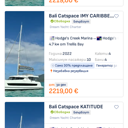
2219,00 €
Bali Catspace
IMY CARIBBEAN
Свободна
Беърбоут
Dream Yacht Charter
Hodge's Creek Marina
→
Hodge's Creek
4.7 км от Trellis Bay
Година:
2022
Каюти:
4
Максимум пасажери:
10
Бани:
4
Само 30% предплащане
Генератор за ток
Незабавна резервация
от
за ден
2219,00 €
Bali Catspace
KATITUDE
Свободна
Беърбоут
Dream Yacht Charter